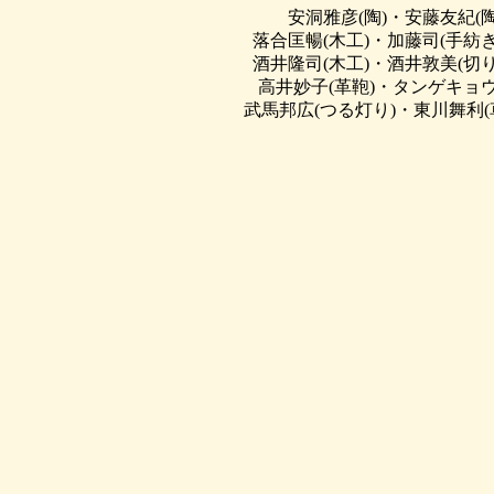
安洞雅彦(陶)・安藤友紀(
落合匡暢(木工)・加藤司(手紡ぎ
酒井隆司(木工)・酒井敦美(切り
高井妙子(革鞄)・タンゲキョウ
武馬邦広(つる灯り)・東川舞利(