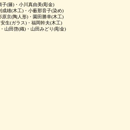
子(籐)・小川真由美(彫金)
刈成雄(木工)・小薮那音子(染め)
杉原京(陶人形)・園田勝幸(木工)
安生(ガラス)・福岡幹夫(木工)
・山田啓(織)・山田みどり(彫金)