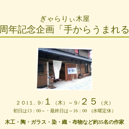
ぎゃらりぃ木屋
周年記念企画「手からうまれ
１
２５
２０1１. ９/
（木）～９/
（火）
初日は13：00～・最終日は～16：00 (水曜定休）
木工・陶・ガラス・染・織・布物など約35名の作家