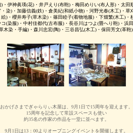
陶)・伊神眞瑛(花)・井戸えり(布鞄)・梅田めりい(布人形)・太田順
・染)・加藤信義(鉄)・倉美紀(和紙小物)・河野光春(木工)・草
絵)・櫻井寿子(草木染)・篠田睦子(着物地服)・下畑繁(木工)・
コ(染服)・中村佳都代(古布服)・長谷川はつよ(畳へり鞄)・浜田
草木染・手編)・森川忠宏(陶)・三谷昌弘(木工)・保田芳文(革鞄)
おかげさまでぎゃらりぃ木屋は、9月1日で15周年を迎えます。
15周年を記念して常設スペースも使い
約35名の作家の作品を一堂に並べます。
9月1日は13：00よりオープニングイベントを開催します。