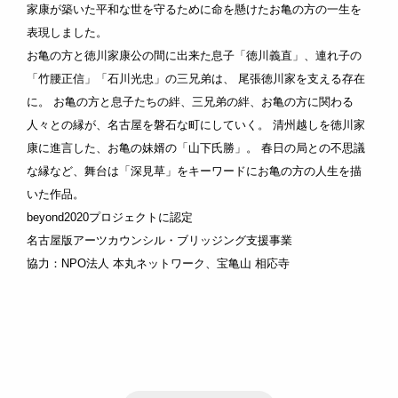
家康が築いた平和な世を守るために命を懸けたお亀の方の一生を
表現しました。
お亀の方と徳川家康公の間に出来た息子「徳川義直」、連れ子の
「竹腰正信」「石川光忠」の三兄弟は、 尾張徳川家を支える存在
に。 お亀の方と息子たちの絆、三兄弟の絆、お亀の方に関わる
人々との縁が、名古屋を磐石な町にしていく。 清州越しを徳川家
康に進言した、お亀の妹婿の「山下氏勝」。 春日の局との不思議
な縁など、舞台は「深見草」をキーワードにお亀の方の人生を描
いた作品。
beyond2020プロジェクトに認定
名古屋版アーツカウンシル・ブリッジング支援事業
協力：NPO法人 本丸ネットワーク、宝亀山 相応寺