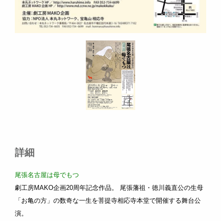
詳細
尾張名古屋は母でもつ
劇工房MAKO企画20周年記念作品。 尾張藩祖・徳川義直公の生母
「お亀の方」の数奇な一生を菩提寺相応寺本堂で開催する舞台公
演。